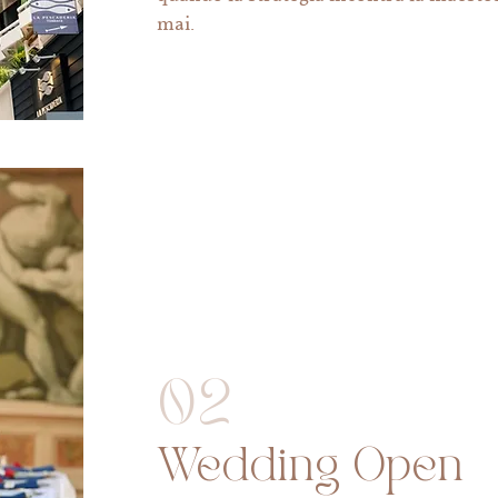
mai.
02
Wedding Open