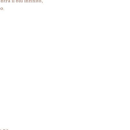
tra il blu infinito,
o.