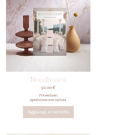
Moodboard
Prezzo
50,00 €
IVA esclusa
|
spedizione non inclusa
Aggiungi al carrello