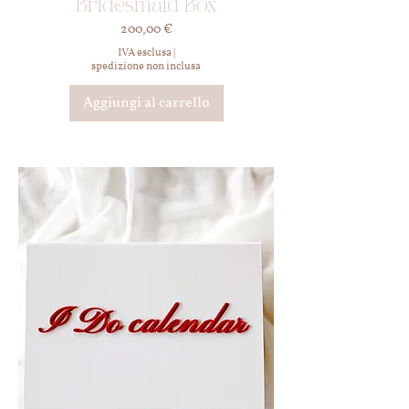
Bridesmaid Box
Prezzo
200,00 €
IVA esclusa
|
spedizione non inclusa
Aggiungi al carrello