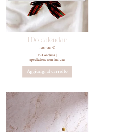
I Do calendar
Prezzo
100,00 €
IVA esclusa
|
spedizione non inclusa
Aggiungi al carrello