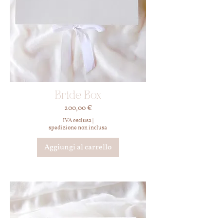
Bride Box
Prezzo
200,00 €
IVA esclusa
|
spedizione non inclusa
Aggiungi al carrello