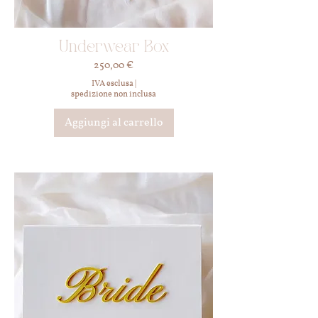
Underwear Box
Prezzo
250,00 €
IVA esclusa
|
spedizione non inclusa
Aggiungi al carrello